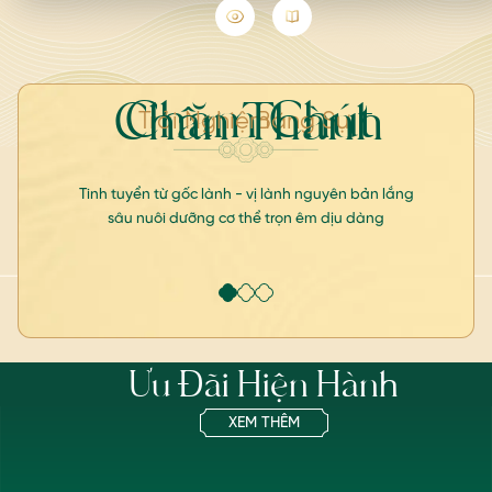
Chăm Chút
Chân Thành
Trải Nghiệm
Bằng Sự
Tinh tuyển từ gốc lành - vị lành nguyên bản lắng
sâu nuôi dưỡng cơ thể trọn êm dịu dàng
Ưu Đãi Hiện Hành
XEM THÊM