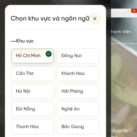
Hồ Chí Minh
Chọn khu vực và ngôn ngữ
Thực Đơn
Câu Chuyện
Ưu Đãi
Cơ Sở
Thành Viên
Đặt Bàn
Khu vực
Hồ Chí Minh
Đồng Nai
Cần Thơ
Khánh Hòa
Hà Nội
Hải Phòng
Đà Nẵng
Nghệ An
VỊ LÀNH NGUYÊN BẢN
Hấp Thuỷ Nhiệt Hồng Kông
Thanh Hóa
Bắc Giang
Khói sương thủy nhiệt khóa trọn dưỡng chất lành, nâng niu