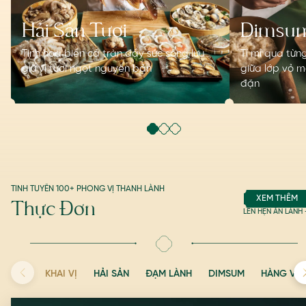
Hải Sản Tươi
Dimsum
Tinh hoa biển cả tràn đầy sức sống lưu
Tỉ mỉ qua từn
giữ vị tươi ngọt nguyên bản
giữa lớp vỏ 
đặn
TINH TUYỂN 100+ PHONG VỊ THANH LÀNH
XEM THÊM
Thực Đơn
LÊN HẸN ĂN LÀNH
KHAI VỊ
HẢI SẢN
ĐẠM LÀNH
DIMSUM
HÀNG VIÊ