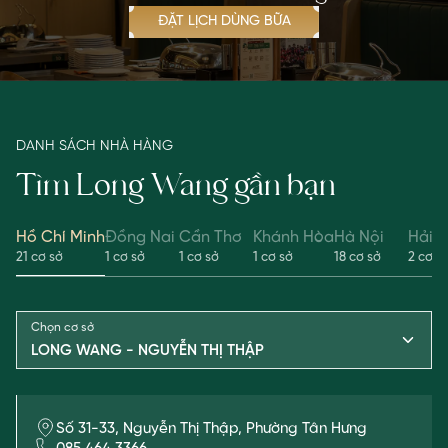
ưu
biệt.
đãi
ĐẶT LỊCH DÙNG BỮA
khác.
Không
áp
dụng
vào
các
ngày
DANH SÁCH NHÀ HÀNG
Lễ
và
Tìm Long Wang gần bạn
dịp
đặc
biệt.
Hồ Chí Minh
Đồng Nai
Cần Thơ
Khánh Hòa
Hà Nội
Hải 
ĐỊA
21 cơ sở
1 cơ sở
1 cơ sở
1 cơ sở
18 cơ sở
2 cơ s
ĐIỂM
ÁP
DỤNG:
LONG
Chọn cơ sở
WANG
LONG WANG - NGUYỄN THỊ THẬP
-
VINCOM
PLAZA
THỦ
ĐỨC
Số 31-33, Nguyễn Thị Thập, Phường Tân Hưng
LONG