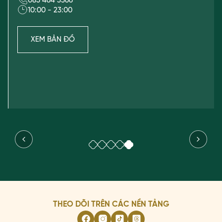
085 464 3366
WANG
10:00 - 23:00
-
METROLINK
AN
XEM BẢN ĐỒ
PHÚ
LONG
WANG
-
VINCOM
PLAZA
TRẦN
PHÚ
THEO DÕI TRÊN CÁC NỀN TẢNG