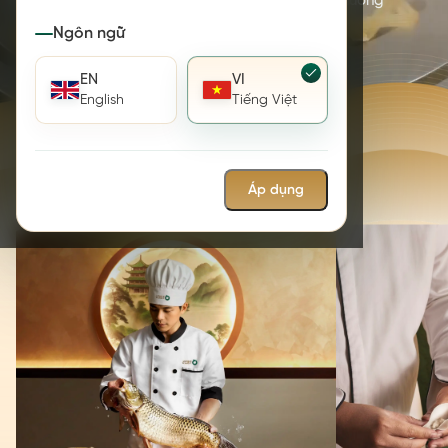
mọi khoảnh khắc hội ngộ của bạn cùng người thương
Ngôn ngữ
ĐẶT BÀN
EN
VI
English
Tiếng Việt
Áp dụng